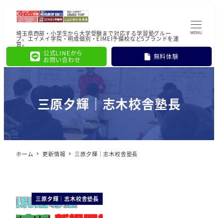
埼玉県西部・小学生から大学受験まで対応する学習塾グルー
MENU
プ。エイメイ学院・明成個別・EIMEI予備校など5ブランドを運
営。
公式LINEから
無料体験
お問い合わせ
三原夕輝｜志木校舎塾長
ホーム
更新情報
三原夕輝｜志木校舎塾長
三原夕輝｜志木校舎塾長