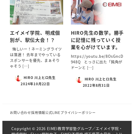
エイメイ学院、明成個
HIRO先生の数学。勝手
別が、駅伝大会！？
に記憶に残っていく授
業を心がけています。
悔しいー！ネーミングライツ
は落選！ 去年までやっている
https://youtu.be/8OsGncD
スポンサーを優先、まぁそり
948Q とっさに出た「鈍角が
ゃそう […]
ドーンと […]
HIRO 川上ヒロ先生
HIRO 川上ヒロ先生
2024年10月22日
2022年8月31日
お問い合わせ
採用情報
公式LINE
プライバシーポリシー
Copyright © 2026 EIMEI教育学習塾グループ／エイメイ学院・