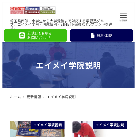
埼玉県西部・小学生から大学受験まで対応する学習塾グルー
MENU
プ。エイメイ学院・明成個別・EIMEI予備校など5ブランドを運
営。
公式LINEから
無料体験
お問い合わせ
エイメイ学院説明
ホーム
更新情報
エイメイ学院説明
エイメイ学院説明
エイメイ学院説明