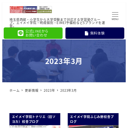
埼玉県西部・小学生から大学受験まで対応する学習塾グルー
MENU
プ。エイメイ学院・明成個別・EIMEI予備校など5ブランドを運
営。
公式LINEから
無料体験
お問い合わせ
2023年3月
ホーム
更新情報
2023年
2023年3月
エイメイ学院トナリエ（旧ソ
エイメイ学院ふじみ野校舎ブ
ヨカ）校舎ブログ
ログ