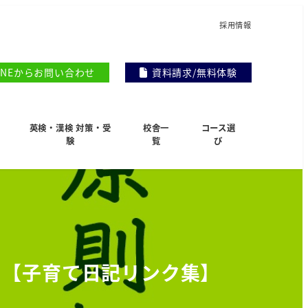
採用情報
INEからお問い合わせ
資料請求/無料体験
英検・漢検 対策・受
校舎一
コース選
験
覧
び
。【子育て日記リンク集】