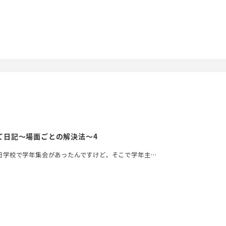
て日記～場面ごとの解決法～4
日学校で学年集会があったんですけど，そこで学年主…