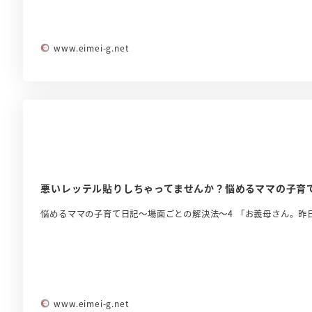
www.eimei-g.net
悪いレッテル貼りしちゃってませんか？悩めるママの子育
悩めるママの子育て日記～場面ごとの解決法～4 「お義母さん。昨
www.eimei-g.net