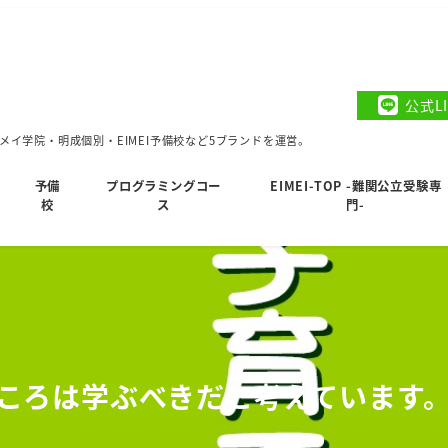
公式L
イ学院・明成個別・EIMEI予備校など5ブランドを運営。
予備
プログラミングコー
EIMEI-TOP -難関公立受験専
校
ス
門-
ころは学ぶべきだと考えています